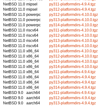
NetBSD 11.0
mipsel
py311-platformdirs-4.9.4.tgz
NetBSD 11.0
mipsel
py312-platformdirs-4.9.4.tgz
NetBSD 11.0
powerpc
py312-platformdirs-4.10.0.tgz
NetBSD 11.0
powerpc
py313-platformdirs-4.10.0.tgz
NetBSD 11.0
powerpc
py314-platformdirs-4.10.0.tgz
NetBSD 11.0
riscv64
py311-platformdirs-4.10.0.tgz
NetBSD 11.0
riscv64
py312-platformdirs-4.10.0.tgz
NetBSD 11.0
riscv64
py313-platformdirs-4.10.0.tgz
NetBSD 11.0
riscv64
py314-platformdirs-4.10.0.tgz
NetBSD 11.0
x86_64
py311-platformdirs-4.10.0.tgz
NetBSD 11.0
x86_64
py312-platformdirs-4.10.0.tgz
NetBSD 11.0
x86_64
py313-platformdirs-4.10.0.tgz
NetBSD 11.0
x86_64
py314-platformdirs-4.10.0.tgz
NetBSD 11.0
x86_64
py311-platformdirs-4.9.4.tgz
NetBSD 11.0
x86_64
py312-platformdirs-4.9.4.tgz
NetBSD 11.0
x86_64
py313-platformdirs-4.9.4.tgz
NetBSD 11.0
x86_64
py314-platformdirs-4.9.4.tgz
NetBSD 9.0
aarch64
py311-platformdirs-4.9.4.tgz
NetBSD 9.0
aarch64
py312-platformdirs-4.9.4.tgz
NetBSD 9.0
aarch64
py313-platformdirs-4.9.4.tgz