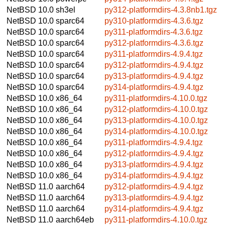
NetBSD 10.0
sh3el
py312-platformdirs-4.3.8nb1.tgz
NetBSD 10.0
sparc64
py310-platformdirs-4.3.6.tgz
NetBSD 10.0
sparc64
py311-platformdirs-4.3.6.tgz
NetBSD 10.0
sparc64
py312-platformdirs-4.3.6.tgz
NetBSD 10.0
sparc64
py311-platformdirs-4.9.4.tgz
NetBSD 10.0
sparc64
py312-platformdirs-4.9.4.tgz
NetBSD 10.0
sparc64
py313-platformdirs-4.9.4.tgz
NetBSD 10.0
sparc64
py314-platformdirs-4.9.4.tgz
NetBSD 10.0
x86_64
py311-platformdirs-4.10.0.tgz
NetBSD 10.0
x86_64
py312-platformdirs-4.10.0.tgz
NetBSD 10.0
x86_64
py313-platformdirs-4.10.0.tgz
NetBSD 10.0
x86_64
py314-platformdirs-4.10.0.tgz
NetBSD 10.0
x86_64
py311-platformdirs-4.9.4.tgz
NetBSD 10.0
x86_64
py312-platformdirs-4.9.4.tgz
NetBSD 10.0
x86_64
py313-platformdirs-4.9.4.tgz
NetBSD 10.0
x86_64
py314-platformdirs-4.9.4.tgz
NetBSD 11.0
aarch64
py312-platformdirs-4.9.4.tgz
NetBSD 11.0
aarch64
py313-platformdirs-4.9.4.tgz
NetBSD 11.0
aarch64
py314-platformdirs-4.9.4.tgz
NetBSD 11.0
aarch64eb
py311-platformdirs-4.10.0.tgz