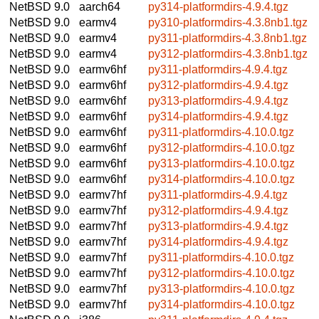
NetBSD 9.0
aarch64
py314-platformdirs-4.9.4.tgz
NetBSD 9.0
earmv4
py310-platformdirs-4.3.8nb1.tgz
NetBSD 9.0
earmv4
py311-platformdirs-4.3.8nb1.tgz
NetBSD 9.0
earmv4
py312-platformdirs-4.3.8nb1.tgz
NetBSD 9.0
earmv6hf
py311-platformdirs-4.9.4.tgz
NetBSD 9.0
earmv6hf
py312-platformdirs-4.9.4.tgz
NetBSD 9.0
earmv6hf
py313-platformdirs-4.9.4.tgz
NetBSD 9.0
earmv6hf
py314-platformdirs-4.9.4.tgz
NetBSD 9.0
earmv6hf
py311-platformdirs-4.10.0.tgz
NetBSD 9.0
earmv6hf
py312-platformdirs-4.10.0.tgz
NetBSD 9.0
earmv6hf
py313-platformdirs-4.10.0.tgz
NetBSD 9.0
earmv6hf
py314-platformdirs-4.10.0.tgz
NetBSD 9.0
earmv7hf
py311-platformdirs-4.9.4.tgz
NetBSD 9.0
earmv7hf
py312-platformdirs-4.9.4.tgz
NetBSD 9.0
earmv7hf
py313-platformdirs-4.9.4.tgz
NetBSD 9.0
earmv7hf
py314-platformdirs-4.9.4.tgz
NetBSD 9.0
earmv7hf
py311-platformdirs-4.10.0.tgz
NetBSD 9.0
earmv7hf
py312-platformdirs-4.10.0.tgz
NetBSD 9.0
earmv7hf
py313-platformdirs-4.10.0.tgz
NetBSD 9.0
earmv7hf
py314-platformdirs-4.10.0.tgz