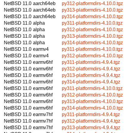
NetBSD 11.0
aarch64eb
py312-platformdirs-4.10.0.tgz
NetBSD 11.0
aarch64eb
py313-platformdirs-4.10.0.tgz
NetBSD 11.0
aarch64eb
py314-platformdirs-4.10.0.tgz
NetBSD 11.0
alpha
py311-platformdirs-4.10.0.tgz
NetBSD 11.0
alpha
py312-platformdirs-4.10.0.tgz
NetBSD 11.0
alpha
py313-platformdirs-4.10.0.tgz
NetBSD 11.0
alpha
py314-platformdirs-4.10.0.tgz
NetBSD 11.0
earmv4
py311-platformdirs-4.10.0.tgz
NetBSD 11.0
earmv4
py312-platformdirs-4.10.0.tgz
NetBSD 11.0
earmv6hf
py311-platformdirs-4.9.4.tgz
NetBSD 11.0
earmv6hf
py312-platformdirs-4.9.4.tgz
NetBSD 11.0
earmv6hf
py313-platformdirs-4.9.4.tgz
NetBSD 11.0
earmv6hf
py314-platformdirs-4.9.4.tgz
NetBSD 11.0
earmv6hf
py311-platformdirs-4.10.0.tgz
NetBSD 11.0
earmv6hf
py312-platformdirs-4.10.0.tgz
NetBSD 11.0
earmv6hf
py313-platformdirs-4.10.0.tgz
NetBSD 11.0
earmv6hf
py314-platformdirs-4.10.0.tgz
NetBSD 11.0
earmv7hf
py311-platformdirs-4.9.4.tgz
NetBSD 11.0
earmv7hf
py312-platformdirs-4.9.4.tgz
NetBSD 11.0
earmv7hf
py313-platformdirs-4.9.4.tgz