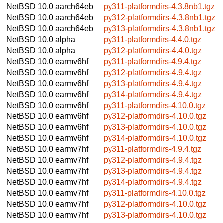
NetBSD 10.0
aarch64eb
py311-platformdirs-4.3.8nb1.tgz
NetBSD 10.0
aarch64eb
py312-platformdirs-4.3.8nb1.tgz
NetBSD 10.0
aarch64eb
py313-platformdirs-4.3.8nb1.tgz
NetBSD 10.0
alpha
py311-platformdirs-4.4.0.tgz
NetBSD 10.0
alpha
py312-platformdirs-4.4.0.tgz
NetBSD 10.0
earmv6hf
py311-platformdirs-4.9.4.tgz
NetBSD 10.0
earmv6hf
py312-platformdirs-4.9.4.tgz
NetBSD 10.0
earmv6hf
py313-platformdirs-4.9.4.tgz
NetBSD 10.0
earmv6hf
py314-platformdirs-4.9.4.tgz
NetBSD 10.0
earmv6hf
py311-platformdirs-4.10.0.tgz
NetBSD 10.0
earmv6hf
py312-platformdirs-4.10.0.tgz
NetBSD 10.0
earmv6hf
py313-platformdirs-4.10.0.tgz
NetBSD 10.0
earmv6hf
py314-platformdirs-4.10.0.tgz
NetBSD 10.0
earmv7hf
py311-platformdirs-4.9.4.tgz
NetBSD 10.0
earmv7hf
py312-platformdirs-4.9.4.tgz
NetBSD 10.0
earmv7hf
py313-platformdirs-4.9.4.tgz
NetBSD 10.0
earmv7hf
py314-platformdirs-4.9.4.tgz
NetBSD 10.0
earmv7hf
py311-platformdirs-4.10.0.tgz
NetBSD 10.0
earmv7hf
py312-platformdirs-4.10.0.tgz
NetBSD 10.0
earmv7hf
py313-platformdirs-4.10.0.tgz