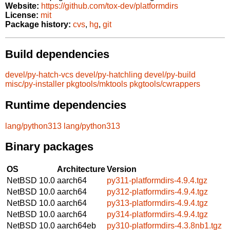
Website:
https://github.com/tox-dev/platformdirs
License:
mit
Package history:
cvs
,
hg
,
git
Build dependencies
devel/py-hatch-vcs
devel/py-hatchling
devel/py-build
misc/py-installer
pkgtools/mktools
pkgtools/cwrappers
Runtime dependencies
lang/python313
lang/python313
Binary packages
OS
Architecture
Version
NetBSD 10.0
aarch64
py311-platformdirs-4.9.4.tgz
NetBSD 10.0
aarch64
py312-platformdirs-4.9.4.tgz
NetBSD 10.0
aarch64
py313-platformdirs-4.9.4.tgz
NetBSD 10.0
aarch64
py314-platformdirs-4.9.4.tgz
NetBSD 10.0
aarch64eb
py310-platformdirs-4.3.8nb1.tgz