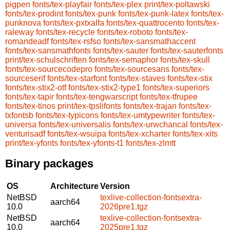
pigpen
fonts/tex-playfair
fonts/tex-plex
print/tex-poltawski
fonts/tex-prodint
fonts/tex-punk
fonts/tex-punk-latex
fonts/tex-
punknova
fonts/tex-pxtxalfa
fonts/tex-quattrocento
fonts/tex-
raleway
fonts/tex-recycle
fonts/tex-roboto
fonts/tex-
romandeadf
fonts/tex-rsfso
fonts/tex-sansmathaccent
fonts/tex-sansmathfonts
fonts/tex-sauter
fonts/tex-sauterfonts
print/tex-schulschriften
fonts/tex-semaphor
fonts/tex-skull
fonts/tex-sourcecodepro
fonts/tex-sourcesans
fonts/tex-
sourceserif
fonts/tex-starfont
fonts/tex-staves
fonts/tex-stix
fonts/tex-stix2-otf
fonts/tex-stix2-type1
fonts/tex-superiors
fonts/tex-tapir
fonts/tex-tengwarscript
fonts/tex-tfrupee
fonts/tex-tinos
print/tex-tpslifonts
fonts/tex-trajan
fonts/tex-
txfontsb
fonts/tex-typicons
fonts/tex-umtypewriter
fonts/tex-
universa
fonts/tex-universalis
fonts/tex-urwchancal
fonts/tex-
venturisadf
fonts/tex-wsuipa
fonts/tex-xcharter
fonts/tex-xits
print/tex-yfonts
fonts/tex-yfonts-t1
fonts/tex-zlmtt
Binary packages
OS
Architecture
Version
NetBSD
texlive-collection-fontsextra-
aarch64
10.0
2026pre1.tgz
NetBSD
texlive-collection-fontsextra-
aarch64
10.0
2025pre1.tgz