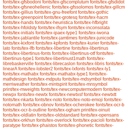
fonts/tex-gfsbodoni
fonts/tex-gfscomplutum
fonts/tex-gfsdidot
fonts/tex-gfsneohellenic
fonts/tex-gfssolomos
fonts/tex-gillcm
fonts/tex-gillius
fonts/tex-gnu-freefont
fonts/tex-gothic
fonts/tex-greenpoint
fonts/tex-grotesq
fonts/tex-hacm
fonts/tex-hands
fonts/tex-heuristica
fonts/tex-hfbright
fonts/tex-hfoldsty
fonts/tex-ifsym
fonts/tex-inconsolata
fonts/tex-initials
fonts/tex-ipaex-type1
fonts/tex-iwona
fonts/tex-jablantile
fonts/tex-jamtimes
fonts/tex-junicode
fonts/tex-kixfont
fonts/tex-kpfonts
fonts/tex-kurier
fonts/tex-
lato
fonts/tex-lfb
fonts/tex-libertine
fonts/tex-libertinus
fonts/tex-libertinus-fonts
fonts/tex-libertinus-otf
fonts/tex-
libertinus-type1
fonts/tex-libertinust1math
fonts/tex-
librebaskerville
fonts/tex-librecaslon
fonts/tex-libris
fonts/tex-
linearA
fonts/tex-lobster2
fonts/tex-lxfonts
fonts/tex-ly1
fonts/tex-mathabx
fonts/tex-mathabx-type1
fonts/tex-
mathdesign
fonts/tex-mdputu
fonts/tex-mdsymbol
fonts/tex-
merriweather
fonts/tex-mintspirit
fonts/tex-mnsymbol
print/tex-mweights
fonts/tex-newcomputermodern
fonts/tex-
newpx
fonts/tex-newtx
fonts/tex-newtxsf
fonts/tex-newtxtt
fonts/tex-nkarta
fonts/tex-noto
fonts/tex-noto-emoji
fonts/tex-
notomath
fonts/tex-obnov
fonts/tex-ocherokee
fonts/tex-ocr-b
fonts/tex-ocr-b-outline
fonts/tex-ogham
print/tex-oinuit
fonts/tex-oldlatin
fonts/tex-oldstandard
fonts/tex-opensans
fonts/tex-orkhun
fonts/tex-overlock
fonts/tex-pacioli
fonts/tex-
paratype
fonts/tex-phaistos
fonts/tex-phonetic
fonts/tex-