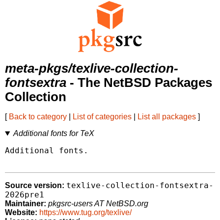
meta-pkgs/texlive-collection-
fontsextra
- The NetBSD Packages
Collection
[
Back to category
|
List of categories
|
List all packages
]
Additional fonts for TeX
Additional fonts.

texlive-collection-fontsextra-
Source version:
2026pre1
Maintainer:
pkgsrc-users AT NetBSD.org
Website:
https://www.tug.org/texlive/