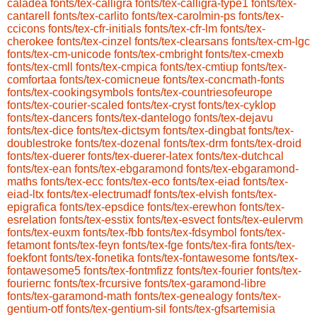
caladea
fonts/tex-calligra
fonts/tex-calligra-type1
fonts/tex-
cantarell
fonts/tex-carlito
fonts/tex-carolmin-ps
fonts/tex-
ccicons
fonts/tex-cfr-initials
fonts/tex-cfr-lm
fonts/tex-
cherokee
fonts/tex-cinzel
fonts/tex-clearsans
fonts/tex-cm-lgc
fonts/tex-cm-unicode
fonts/tex-cmbright
fonts/tex-cmexb
fonts/tex-cmll
fonts/tex-cmpica
fonts/tex-cmtiup
fonts/tex-
comfortaa
fonts/tex-comicneue
fonts/tex-concmath-fonts
fonts/tex-cookingsymbols
fonts/tex-countriesofeurope
fonts/tex-courier-scaled
fonts/tex-cryst
fonts/tex-cyklop
fonts/tex-dancers
fonts/tex-dantelogo
fonts/tex-dejavu
fonts/tex-dice
fonts/tex-dictsym
fonts/tex-dingbat
fonts/tex-
doublestroke
fonts/tex-dozenal
fonts/tex-drm
fonts/tex-droid
fonts/tex-duerer
fonts/tex-duerer-latex
fonts/tex-dutchcal
fonts/tex-ean
fonts/tex-ebgaramond
fonts/tex-ebgaramond-
maths
fonts/tex-ecc
fonts/tex-eco
fonts/tex-eiad
fonts/tex-
eiad-ltx
fonts/tex-electrumadf
fonts/tex-elvish
fonts/tex-
epigrafica
fonts/tex-epsdice
fonts/tex-erewhon
fonts/tex-
esrelation
fonts/tex-esstix
fonts/tex-esvect
fonts/tex-eulervm
fonts/tex-euxm
fonts/tex-fbb
fonts/tex-fdsymbol
fonts/tex-
fetamont
fonts/tex-feyn
fonts/tex-fge
fonts/tex-fira
fonts/tex-
foekfont
fonts/tex-fonetika
fonts/tex-fontawesome
fonts/tex-
fontawesome5
fonts/tex-fontmfizz
fonts/tex-fourier
fonts/tex-
fouriernc
fonts/tex-frcursive
fonts/tex-garamond-libre
fonts/tex-garamond-math
fonts/tex-genealogy
fonts/tex-
gentium-otf
fonts/tex-gentium-sil
fonts/tex-gfsartemisia