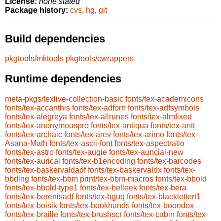
License:
none stated
Package history:
cvs
,
hg
,
git
Build dependencies
pkgtools/mktools
pkgtools/cwrappers
Runtime dependencies
meta-pkgs/texlive-collection-basic
fonts/tex-academicons
fonts/tex-accanthis
fonts/tex-adforn
fonts/tex-adfsymbols
fonts/tex-alegreya
fonts/tex-allrunes
fonts/tex-almfixed
fonts/tex-anonymouspro
fonts/tex-antiqua
fonts/tex-antt
fonts/tex-archaic
fonts/tex-arev
fonts/tex-arimo
fonts/tex-
Asana-Math
fonts/tex-ascii-font
fonts/tex-aspectratio
fonts/tex-astro
fonts/tex-augie
fonts/tex-auncial-new
fonts/tex-aurical
fonts/tex-b1encoding
fonts/tex-barcodes
fonts/tex-baskervaldadf
fonts/tex-baskervaldx
fonts/tex-
bbding
fonts/tex-bbm
print/tex-bbm-macros
fonts/tex-bbold
fonts/tex-bbold-type1
fonts/tex-belleek
fonts/tex-bera
fonts/tex-berenisadf
fonts/tex-bguq
fonts/tex-blacklettert1
fonts/tex-boisik
fonts/tex-bookhands
fonts/tex-boondox
fonts/tex-braille
fonts/tex-brushscr
fonts/tex-cabin
fonts/tex-