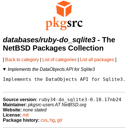
databases/ruby-do_sqlite3
- The
NetBSD Packages Collection
[
Back to category
|
List of categories
|
List all packages
]
Implements the DataObjects API for Sqlite3
Implements the DataObjects API for Sqlite3.

ruby34-do_sqlite3-0.10.17nb24
Source version:
Maintainer:
pkgsrc-users AT NetBSD.org
Website:
none stated
License:
mit
Package history:
cvs
,
hg
,
git