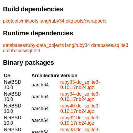
Build dependencies
pkgtools/mktools
lang/ruby34
pkgtools/cwrappers
Runtime dependencies
databases/ruby-data_objects
lang/ruby34
databases/sqlite3
databases/sqlite3
Binary packages
OS
Architecture
Version
NetBSD
ruby33-do_sqlite3-
aarch64
10.0
0.10.17nb24.tgz
NetBSD
ruby34-do_sqlite3-
aarch64
10.0
0.10.17nb24.tgz
NetBSD
ruby40-do_sqlite3-
aarch64
10.0
0.10.17nb24.tgz
NetBSD
ruby32-do_sqlite3-
aarch64
10.0
0.10.17nb24.tgz
NetBSD
ruby33-do_sqlite3-
aarch64