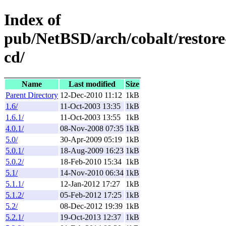
Index of
pub/NetBSD/arch/cobalt/restore
cd/
Name
Last modified
Size
Parent Directory
12-Dec-2010 11:12
1kB
1.6/
11-Oct-2003 13:35
1kB
1.6.1/
11-Oct-2003 13:55
1kB
4.0.1/
08-Nov-2008 07:35
1kB
5.0/
30-Apr-2009 05:19
1kB
5.0.1/
18-Aug-2009 16:23
1kB
5.0.2/
18-Feb-2010 15:34
1kB
5.1/
14-Nov-2010 06:34
1kB
5.1.1/
12-Jan-2012 17:27
1kB
5.1.2/
05-Feb-2012 17:25
1kB
5.2/
08-Dec-2012 19:39
1kB
5.2.1/
19-Oct-2013 12:37
1kB