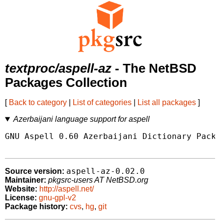
textproc/aspell-az
- The NetBSD
Packages Collection
[
Back to category
|
List of categories
|
List all packages
]
Azerbaijani language support for aspell
GNU Aspell 0.60 Azerbaijani Dictionary Packa
aspell-az-0.02.0
Source version:
Maintainer:
pkgsrc-users AT NetBSD.org
Website:
http://aspell.net/
License:
gnu-gpl-v2
Package history:
cvs
,
hg
,
git